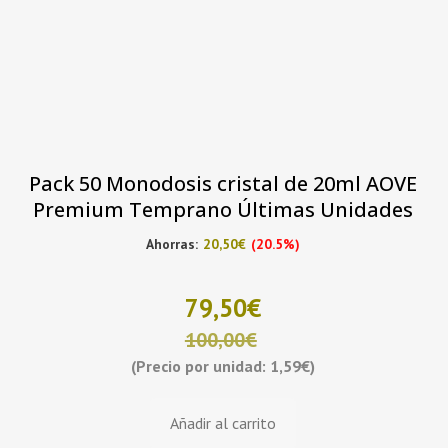
Pack 50 Monodosis cristal de 20ml AOVE
Premium Temprano Últimas Unidades
Ahorras:
20,50
€
(20.5%)
79,50
€
100,00
€
(Precio por unidad: 1,59€)
El
El
Añadir al carrito
precio
precio