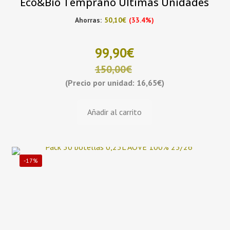
Eco&Bio Temprano Últimas Unidades
Ahorras:
50,10
€
(33.4%)
99,90
€
150,00
€
(Precio por unidad: 16,65€)
El
El
Añadir al carrito
precio
precio
original
actual
era:
es:
-17%
150,00€.
99,90€.