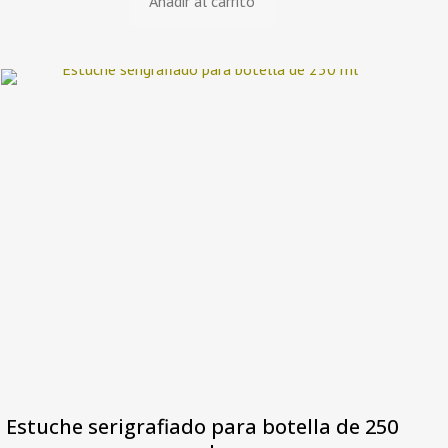
Añadir al carrito
precio
precio
original
actual
era:
es:
168,00€.
117,60€.
Estuche serigrafiado para botella de 250