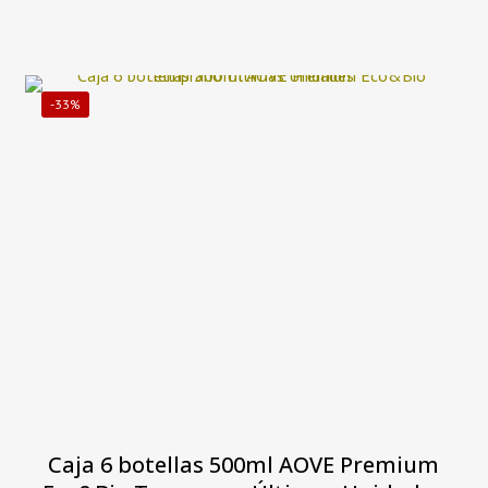
original
actual
era:
es:
100,00€.
79,50€.
-33%
Caja 6 botellas 500ml AOVE Premium