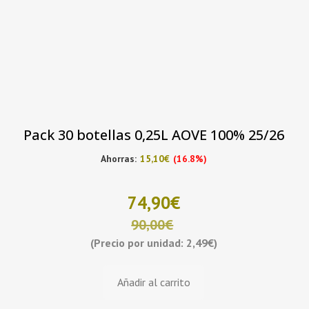
Pack 30 botellas 0,25L AOVE 100% 25/26
Ahorras:
15,10
€
(16.8%)
74,90
€
90,00
€
(Precio por unidad: 2,49€)
El
El
Añadir al carrito
precio
precio