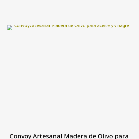
original
actual
era:
es:
90,00€.
74,90€.
Convoy Artesanal Madera de Olivo para