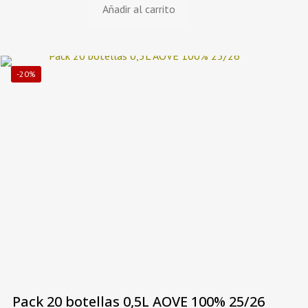
Añadir al carrito
precio
precio
original
actual
era:
es:
-20%
168,00€.
119,40€.
Pack 20 botellas 0,5L AOVE 100% 25/26