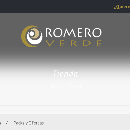
¿Quiere
Tienda
Inicio
Tienda
s
Packs y Ofertas