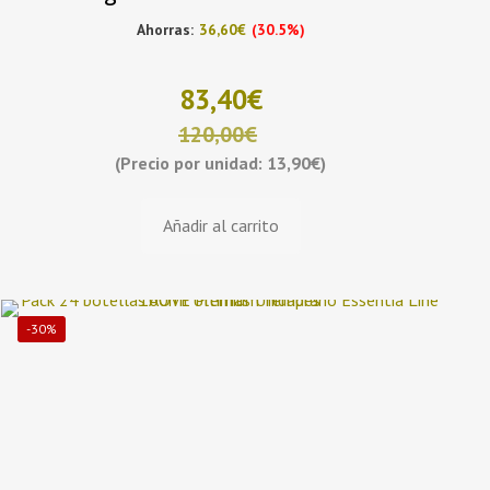
Ahorras:
36,60
€
(30.5%)
83,40
€
120,00
€
(Precio por unidad: 13,90€)
El
El
Añadir al carrito
precio
precio
original
actual
era:
es:
-30%
120,00€.
83,40€.