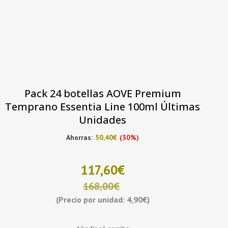
Pack 24 botellas AOVE Premium
Temprano Essentia Line 100ml Últimas
Unidades
Ahorras:
50,40
€
(30%)
117,60
€
168,00
€
(Precio por unidad: 4,90€)
El
El