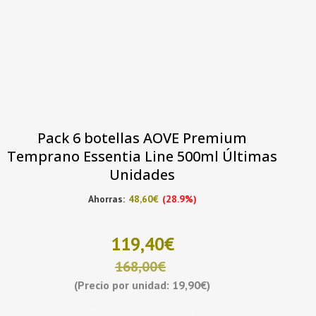
Pack 6 botellas AOVE Premium
Temprano Essentia Line 500ml Últimas
Unidades
Ahorras:
48,60
€
(28.9%)
119,40
€
168,00
€
(Precio por unidad: 19,90€)
El
El