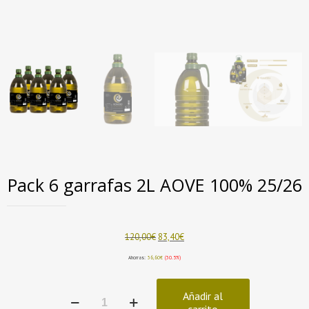
Pack 6 garrafas 2L AOVE 100% 25/26
El
El
120,00
€
83,40
€
precio
precio
original
actual
Ahorras:
36,60
€
(30.5%)
era:
es:
120,00€.
83,40€.
Pack
Añadir al
6