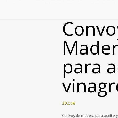
Estuches
Convoy Artesanal Madera de Olivo para aceite y 
Convo
Mader
para a
vinagr
20,00
€
Convoy de madera para aceite y