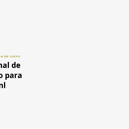
nal de
o para
ml