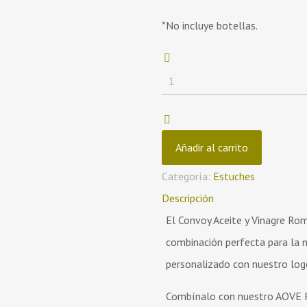
*No incluye botellas.
Convoy
Artesanal
Madera
de
Añadir al carrito
Olivo
Categoría:
Estuches
para
Descripción
aceite
El Convoy Aceite y Vinagre Rom
y
combinación perfecta para la 
vinagre
personalizado con nuestro log
cantidad
Combínalo con nuestro AOVE R