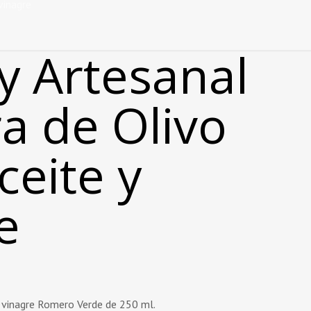
vinagre
y Artesanal
a de Olivo
ceite y
e
 vinagre Romero Verde de 250 ml.