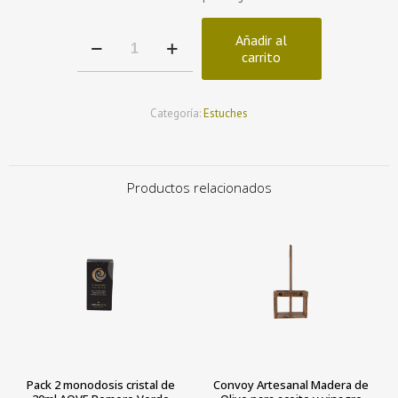
Estuche
Añadir al
serigrafiado
carrito
para
botella
de
Categoría:
Estuches
250
ml
cantidad
Productos relacionados
Pack 2 monodosis cristal de
Convoy Artesanal Madera de