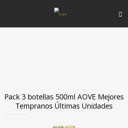
Pack 3 botellas 500ml AOVE Mejores
Tempranos Últimas Unidades
El
El
60,00
€
44,80
€