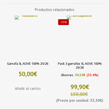
Productos relacionados
-33%
Garrafa 5L AOVE 100% 25/26
Pack 3 garrafas 5L AOVE 100%
25/26
50,00
€
Ahorras:
50,10
€
(33.4%)
99,90
€
Añadir al carrito
150,00
€
(Precio por unidad: 33,30€)
El
El