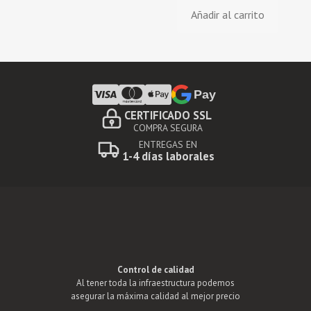
precio
precio
Añadir al carrito
original
actual
era:
es:
150,00€.
99,90€.
Pay
CERTIFICADO SSL
COMPRA SEGURA
ENTREGAS EN
1-4 días laborales
Control de calidad
Al tener toda la infraestructura podemos
asegurar la máxima calidad al mejor precio