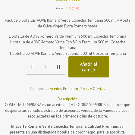
precio
precio
original
actual
Ahorras:
15,20
€
(25.3%)
era:
es:
Pack de 3 botellas AOVE Romero Verde Cosecha Tempana 500 ml – Aceite
60,00€.
44,80€.
de Oliva Virgen Extra Romero Verde
1 botella de AOVE Romero Verde Premium 500 ml Cosecha Temprana
1 botella de AOVE Romero Verde Eco&Bio Premium 500 ml Cosecha
Temprana
1 botella de AOVE Romero Verde Superior 500 ml Cosecha Temprana
Pack
Añadir al
3
carrito
botellas
500ml
AOVE
Categorías:
Aceites Premium
,
Packs y Ofertas
Mejores
Tempranos
Descripción
Últimas
COSECHA TEMPRANA es un aceite de CATEGORÍA SUPERIOR, un placer que
Unidades
despierta tus sentidos, extraído de aceitunas verdes, de la variedad picual,
cantidad
recolectadas en los
primeros días de octubre.
El
aceite Romero Verde Cosecha Temprana Calidad Premium
, se
presenta en una distinguida botella de color negro, para la absoluta