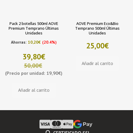
Pack 2 botellas 500ml AOVE
AOVE Premium Eco&Bio
Premium Temprano Últimas
Temprano 500ml Últimas
Unidades
Unidades
Ahorras:
10,20
€
(20.4%)
25,00
€
39,80
€
Añadir al carrito
50,00
€
(Precio por unidad: 19,90€)
El
El
precio
precio
Añadir al carrito
original
actual
era:
es:
50,00€.
39,80€.
Pay