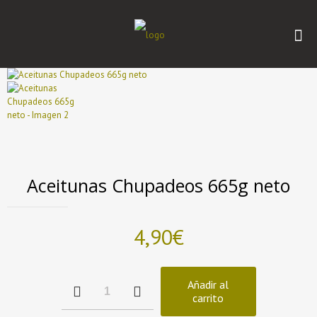
Aceitunas Chupadeos 665g neto
4,90
€
Aceitunas
Añadir al
Chupadeos
carrito
665g