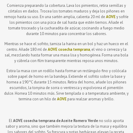
Comienza preparando la cobertura. Lava los pimientos, retira semillas y
córtalos en dados. Trocea los tomates maduros y deja los piñones en
remojo hasta su uso. En una sartén amplia, calienta 20 ml de
AOVE
y sofríe
los pimientos con una pizca de sal hasta que estén tiernos. Añade el
tomate troceado y la cucharadita de azúcar, cocinando a fuego medio
durante 10 minutos para concentrar los sabores.
Mientras se hace el sofrito, tamiza la harina en un bol y haz un hueco en el
centro. Añade 180 ml de
AOVE cosecha temprana
, el vino o cerveza y la
sal, mezclando hasta formar una masa lisa y homogénea. Forma una bola
y cúbrela con film transparente mientras reposa unos minutos.
Estira la masa con un rodillo hasta formar un rectángulo fino y colócala
sobre papel de horno en la bandeja. Extiende el sofrito sobre la base y
hornea a 190 °C durante 15 minutos. Retira del horno, añade los piñones
escurridos, la tonyina de sorra o ventresca y espolvorea el pimentón
dulce. Hornea 10 minutos más. Sirve templada o a temperatura ambiente, y
termina con un hilo de
AOVE
para realzar aromas y brillo.
El
AOVE cosecha temprana de Aceite Romero Verde
no solo aporta
sabor y aroma, sino que también mejora la textura de la masa y equilibra
los sabores del sofrito. Su frescura y notas herbáceas elevan la receta,