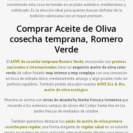
convirtiendo esta coca de tomate en un plato auténtico, mediterráneo y
sofisticado. Es la elección ideal para quienes buscan disfrutar de la
tradición valenciana con un toque premium.
Comprar Aceite de Oliva
cosecha temprana, Romero
Verde
El
AOVE de cosecha temprana
Romero Verde
, reconocido con
premios
nacionales e internacionales
, tiene un
exquisito aceite de oliva color
verde
, de sabor frutado
muy intenso y muy complejo
con una sensación
en boca de entrada dulce, medianamente amargo y algo picante, todo en
perfecto equilibrio. También podrás descubrir nuestro
AOVE Eco & Bio
,
aceite de oliva ecológico
.
Muestra un aroma con
notas de alcachofa, hierba fresca y tomatera
que
recuerda a los extensos campos de olivos del Cortijo Santa Ana en las
tardes frescas de mediados de octubre.
También queremos destacar los
packs de aceite de oliva primera
cosecha para regalar
, una forma elegante de
regalar salud
en un estuche
regalo en madera de olivo realizada artesanalmente. Ideales para tener un