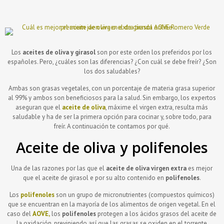
Los
aceites de oliva y girasol
son por este orden los preferidos por los
españoles. Pero, ¿cuáles son las diferencias? ¿Con cuál se debe freír? ¿Son
los dos saludables?
Ambas son grasas vegetales, con un porcentaje de materia grasa superior
al 99% y ambos son beneficiosos para la salud. Sin embargo, los expertos
aseguran que el
aceite de oliva
, máxime el virgen extra, resulta más
saludable y ha de ser la primera opción para cocinar y, sobre todo, para
freír. A continuación te contamos por qué.
Aceite de oliva y polifenoles
Una de las razones por las que el
aceite de oliva virgen extra
es mejor
que el aceite de girasol e por su alto contenido en
polifenoles
.
Los
polifenoles
son un grupo de micronutrientes (compuestos químicos)
que se encuentran en la mayoría de los alimentos de origen vegetal. En el
caso del
AOVE,
los
polifenoles
protegen a los ácidos grasos del aceite de
la oxidación, previniendo así que las grasas se oxiden en el torrente