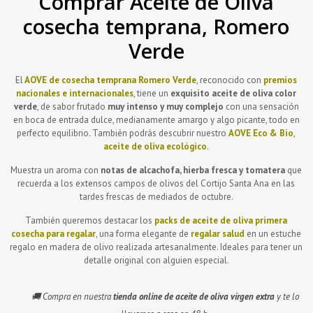
Comprar Aceite de Oliva
cosecha temprana, Romero
Verde
El
AOVE de cosecha temprana
Romero Verde
, reconocido con
premios
nacionales e internacionales
, tiene un
exquisito aceite de oliva color
verde
, de sabor frutado
muy intenso y muy complejo
con una sensación
en boca de entrada dulce, medianamente amargo y algo picante, todo en
perfecto equilibrio. También podrás descubrir nuestro
AOVE Eco & Bio
,
aceite de oliva ecológico
.
Muestra un aroma con
notas de alcachofa, hierba fresca y tomatera
que
recuerda a los extensos campos de olivos del Cortijo Santa Ana en las
tardes frescas de mediados de octubre.
También queremos destacar los
packs de aceite de oliva primera
cosecha para regalar
, una forma elegante de
regalar salud
en un estuche
regalo en madera de olivo realizada artesanalmente. Ideales para tener un
detalle original con alguien especial.
🚚 Compra en nuestra
tienda online de aceite de oliva virgen extra
y te lo