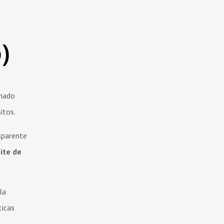
)
enado
itos.
sparente
ite de
la
ticas