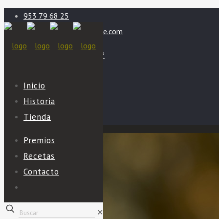
953 79 68 25
info@aceiteromeroverde.com
¿Quieres ser distribuidor?
Mi cuenta
Inicio
Carrito
Historia
Tienda
Premios
Recetas
Contacto
✕