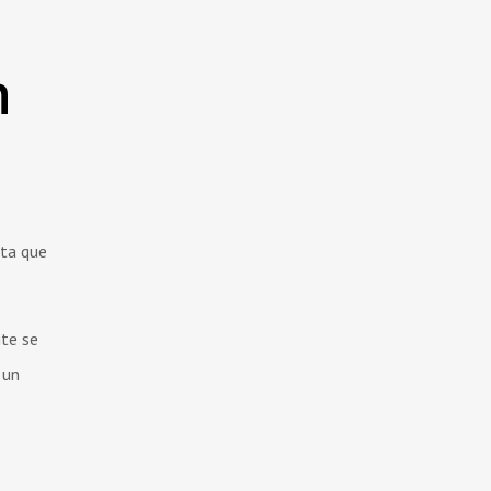
n
sta que
ite se
 un