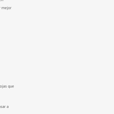
r mejor
hojas que
asar a