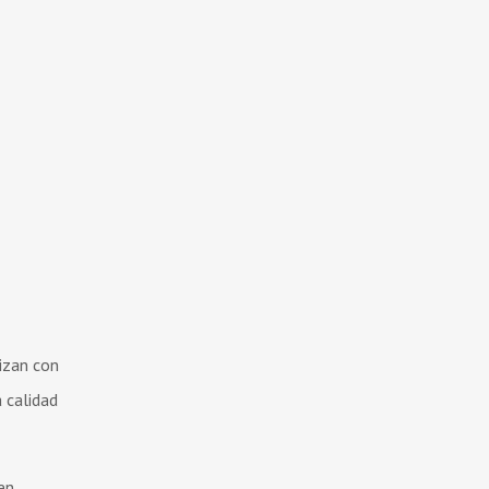
izan con
 calidad
en