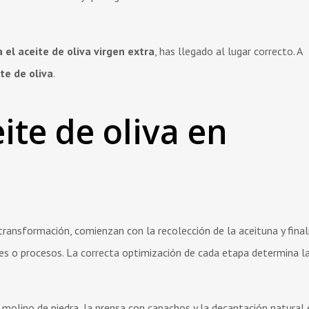
el aceite de oliva virgen extra
, has llegado al lugar correcto. A
te de oliva
.
ite de oliva en
ransformación, comienzan con la recolección de la aceituna y final
ses o procesos. La correcta optimización de cada etapa determina la
molino de piedra, la prensa con capachos y la decantación natural 