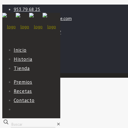
953 79 68 25
info@aceiteromeroverde.com
¿Quieres ser distribuidor?
Mi cuenta
Inicio
Carrito
Historia
Tienda
Premios
Recetas
Contacto
✕