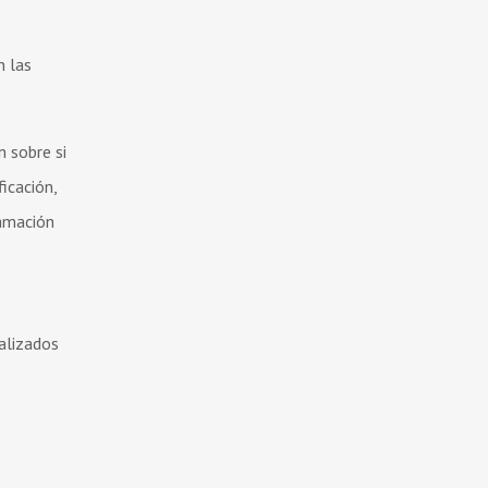
n las
n sobre si
icación,
lamación
ializados