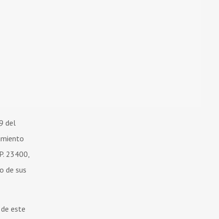
9 del
tamiento
P. 23400,
to de sus
 de este