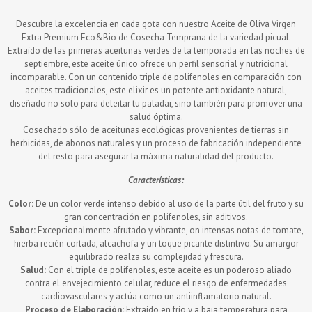
era:
es:
Descubre la excelencia en cada gota con nuestro Aceite de Oliva Virgen
90,00€.
59,90€.
Extra Premium Eco&Bio de Cosecha Temprana de la variedad picual.
Extraído de las primeras aceitunas verdes de la temporada en las noches de
septiembre, este aceite único ofrece un perfil sensorial y nutricional
incomparable. Con un contenido triple de polifenoles en comparación con
aceites tradicionales, este elixir es un potente antioxidante natural,
diseñado no solo para deleitar tu paladar, sino también para promover una
salud óptima.
Cosechado sólo de aceitunas ecológicas provenientes de tierras sin
herbicidas, de abonos naturales y un proceso de fabricación independiente
del resto para asegurar la máxima naturalidad del producto.
Características:
Color:
De un color verde intenso debido al uso de la parte útil del fruto y su
gran concentración en polifenoles, sin aditivos.
Sabor:
Excepcionalmente afrutado y vibrante, on intensas notas de tomate,
hierba recién cortada, alcachofa y un toque picante distintivo. Su amargor
equilibrado realza su complejidad y frescura.
Salud:
Con el triple de polifenoles, este aceite es un poderoso aliado
contra el envejecimiento celular, reduce el riesgo de enfermedades
cardiovasculares y actúa como un antiinflamatorio natural.
Proceso de Elaboración:
Extraído en frío y a baja temperatura para