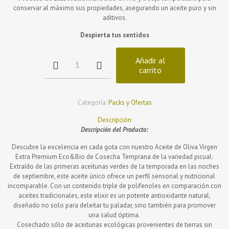
conservar al máximo sus propiedades, asegurando un aceite puro y sin
aditivos.
Despierta tus sentidos
Pack
Añadir al
de
carrito
6
botellas
250ml
Categoría:
Packs y Ofertas
AOVE
Premium
Descripción
Eco&Bio
Descripción del Producto:
Temprano
Últimas
Descubre la excelencia en cada gota con nuestro Aceite de Oliva Virgen
Unidades
Extra Premium Eco&Bio de Cosecha Temprana de la variedad picual.
cantidad
Extraído de las primeras aceitunas verdes de la temporada en las noches
de septiembre, este aceite único ofrece un perfil sensorial y nutricional
incomparable. Con un contenido triple de polifenoles en comparación con
aceites tradicionales, este elixir es un potente antioxidante natural,
diseñado no solo para deleitar tu paladar, sino también para promover
una salud óptima.
Cosechado sólo de aceitunas ecológicas provenientes de tierras sin