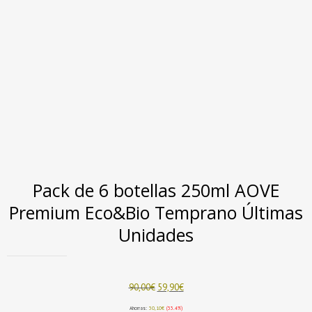
Pack de 6 botellas 250ml AOVE
Premium Eco&Bio Temprano Últimas
Unidades
El
El
90,00
€
59,90
€
precio
precio
original
actual
Ahorras:
30,10
€
(33.4%)