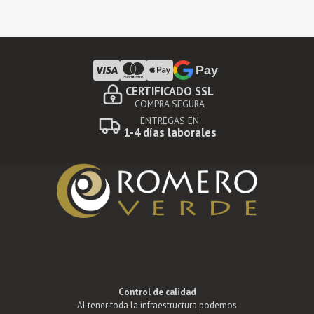
era:
es:
150,00€.
99,90€.
Pay
CERTIFICADO SSL
COMPRA SEGURA
ENTREGAS EN
1-4 días laborales
Control de calidad
Al tener toda la infraestructura podemos