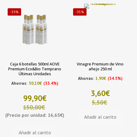
-33%
-35%
Caja 6 botellas 500ml AOVE
Vinagre Premium de Vino
Premium Eco&Bio Temprano
añejo 250 ml
Últimas Unidades
Ahorras:
1,90
€
(34.5%)
Ahorras:
50,10
€
(33.4%)
3,60
€
99,90
€
5,50
€
150,00
€
El
El
precio
precio
(Precio por unidad: 16,65€)
Añadir al carrito
original
actual
El
El
era:
es:
precio
precio
5,50€.
3,60€.
Añadir al carrito
original
actual